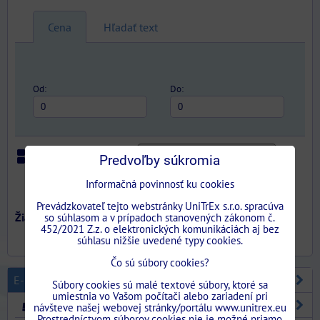
Cena
Hľadať text
Od:
Do:
Predvoľby súkromia
Iba skladom
Mriežka
Zoznam
Tabuľka
Informačná povinnosť ku cookies
Prevádzkovateľ tejto webstránky UniTrEx s.r.o. spracúva
so súhlasom a v prípadoch stanovených zákonom č.
452/2021 Z.z. o elektronických komunikáciách aj bez
súhlasu nižšie uvedené typy cookies.
Čo sú súbory cookies?
E-SHOP
Súbory cookies sú malé textové súbory, ktoré sa
umiestnia vo Vašom počítači alebo zariadení pri
STAVEBNÉ PUZDRA
návšteve našej webovej stránky/portálu www.unitrex.eu
Prostredníctvom súborov cookies nie je možné priamo