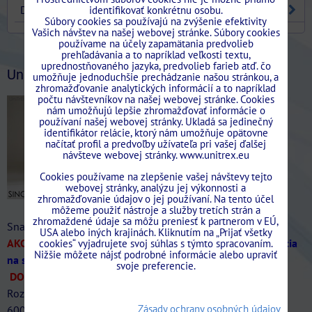
DVERE
identifikovať konkrétnu osobu.
Súbory cookies sa používajú na zvýšenie efektivity
Vašich návštev na našej webovej stránke. Súbory cookies
používame na účely zapamätania predvolieb
Stavebne.Puzdra.Unitrex/?ref=bookmarks
prehľadávania a to napríklad veľkosti textu,
uprednostňovaného jazyka, predvolieb farieb atď. čo
UniTrEx News
umožňuje jednoduchšie prechádzanie našou stránkou, a
zhromažďovanie analytických informácií a to napríklad
počtu návštevníkov na našej webovej stránke. Cookies
nám umožňujú lepšie zhromažďovať informácie o
používaní našej webovej stránky. Ukladá sa jedinečný
identifikátor relácie, ktorý nám umožňuje opätovne
načítať profil a predvoľby užívateľa pri vašej ďalšej
návšteve webovej stránky. www.unitrex.eu
Cookies používame na zlepšenie vašej návštevy tejto
webovej stránky, analýzu jej výkonnosti a
zhromažďovanie údajov o jej používaní. Na tento účel
môžeme použiť nástroje a služby tretích strán a
zhromaždené údaje sa môžu preniesť k partnerom v EÚ,
Snažíme sa dodržať najlepšie ceny na Slovensku!
USA alebo iných krajinách. Kliknutím na „Prijať všetky
AKCIA SINGOLO Murivo/SDK len do 31/07/2026
-20%
(Akcia
cookies“ vyjadrujete svoj súhlas s týmto spracovaním.
Nižšie môžete nájsť podrobné informácie alebo upraviť
na stavebne puzdra SINGOLO až do vypredania zásob)
svoje preferencie.
DOPRAVA ZDARMA.
Ponúkame veľký sortiment puzdier.
Rozmery štandardná šírka
Zásady ochrany osobných údajov
600/700/800/900/1000/1100/1200mm štandardná výška