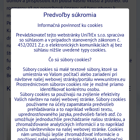
domov a prispôsobiť ich podľa vášho vkusu a potrieb: od
rozmerov až po povrchové úpravy, od typu otvoru k
Predvoľby súkromia
materiálom, až po farbu, dekorácie a lakovanie.
Personalizacia
Informačná povinnosť ku cookies
Každému jeho vlastné dvere. Niekedy ide o veľkosti, tvary,
Prevádzkovateľ tejto webstránky UniTrEx s.r.o. spracúva
držadlá, materiály alebo technológie. Preto podporujeme
so súhlasom a v prípadoch stanovených zákonom č.
452/2021 Z.z. o elektronických komunikáciách aj bez
našich zákazníkov pri výbere a prispôsobení projektu,
súhlasu nižšie uvedené typy cookies.
štúdiu prostredia, pre ktoré je určený, estetických a
Čo sú súbory cookies?
funkčných potrieb. Konečným výsledkom sú vždy dokonalé
dvere.
Súbory cookies sú malé textové súbory, ktoré sa
umiestnia vo Vašom počítači alebo zariadení pri
Bezpečné, kvalitné, odolné voči času.
návšteve našej webovej stránky/portálu www.unitrex.eu
Prostredníctvom súborov cookies nie je možné priamo
KOVANIE PRE POSUVNÉ A KLASICKÉ DVERE
identifikovať konkrétnu osobu.
Súbory cookies sa používajú na zvýšenie efektivity
Vašich návštev na našej webovej stránke. Súbory cookies
používame na účely zapamätania predvolieb
prehľadávania a to napríklad veľkosti textu,
uprednostňovaného jazyka, predvolieb farieb atď. čo
umožňuje jednoduchšie prechádzanie našou stránkou, a
zhromažďovanie analytických informácií a to napríklad
počtu návštevníkov na našej webovej stránke. Cookies
nám umožňujú lepšie zhromažďovať informácie o
používaní našej webovej stránky. Ukladá sa jedinečný