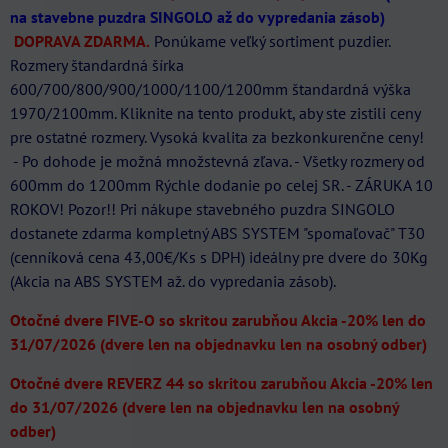
na stavebne puzdra SINGOLO až do vypredania zásob)
DOPRAVA ZDARMA.
Ponúkame veľký sortiment puzdier.
Rozmery štandardná šírka
600/700/800/900/1000/1100/1200mm štandardná výška
1970/2100mm. Kliknite na tento produkt, aby ste zistili ceny
pre ostatné rozmery. Vysoká kvalita za bezkonkurenčne ceny!
- Po dohode je možná množstevná zľava. - Všetky rozmery od
600mm do 1200mm Rýchle dodanie po celej SR. - ZÁRUKA 10
ROKOV! Pozor!! Pri nákupe stavebného puzdra SINGOLO
dostanete zdarma kompletný ABS SYSTEM "spomaľovač" T30
(cenníková cena 43,00€/Ks s DPH) ideálny pre dvere do 30Kg
(Akcia na ABS SYSTEM až. do vypredania zásob).
Otočné dvere FIVE-O so skritou zarubňou Akcia -20% len do
31/07/2026 (dvere len na objednavku len na osobný odber)
Otočné dvere REVERZ 44 so skritou zarubňou Akcia -20% len
do 31/07/2026 (dvere len na objednavku len na osobný
odber)