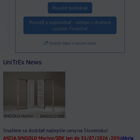
Povoliť tentokrát
Povoliť a zapamätať - súhlas s druhom
cookie: Funkčné
Otvoriť video v novom okne
UniTrEx News
Snažíme sa dodržať najlepšie ceny na Slovensku!
AKCIA SINGOLO Murivo/SDK len do 31/07/2026
-20%
(Akcia