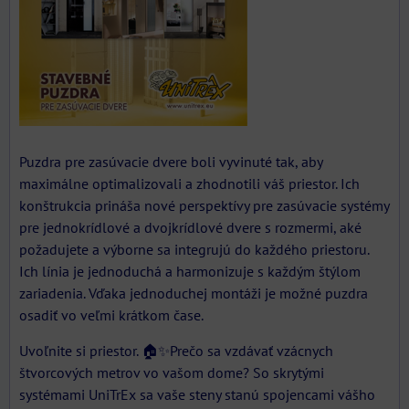
Puzdra pre zasúvacie dvere boli vyvinuté tak, aby
maximálne optimalizovali a zhodnotili váš priestor. Ich
konštrukcia prináša nové perspektívy pre zasúvacie systémy
pre jednokrídlové a dvojkrídlové dvere s rozmermi, aké
požadujete a výborne sa integrujú do každého priestoru.
Ich línia je jednoduchá a harmonizuje s každým štýlom
zariadenia. Vďaka jednoduchej montáži je možné puzdra
osadiť vo veľmi krátkom čase.
Uvoľnite si priestor. 🏠✨Prečo sa vzdávať vzácnych
štvorcových metrov vo vašom dome? So skrytými
systémami UniTrEx sa vaše steny stanú spojencami vášho