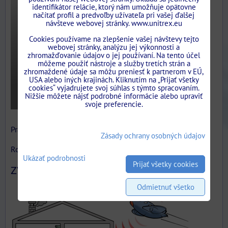
identifikátor relácie, ktorý nám umožňuje opätovne
načítať profil a predvoľby užívateľa pri vašej ďalšej
návšteve webovej stránky. www.unitrex.eu
Cookies používame na zlepšenie vašej návštevy tejto
webovej stránky, analýzu jej výkonnosti a
zhromažďovanie údajov o jej používaní. Na tento účel
môžeme použiť nástroje a služby tretích strán a
zhromaždené údaje sa môžu preniesť k partnerom v EÚ,
USA alebo iných krajinách. Kliknutím na „Prijať všetky
cookies“ vyjadrujete svoj súhlas s týmto spracovaním.
Nižšie môžete nájsť podrobné informácie alebo upraviť
svoje preferencie.
Pracujeme pre Vás ....
Zásady ochrany osobných údajov
Rozširujeme sortiment
Ukázať podrobnosti
Prijať všetky cookies
ZVUKOVÁ IZOLÁCIA
Odmietnuť všetko