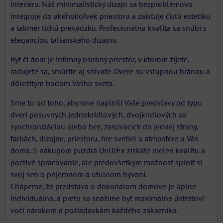
interiéru. Náš minimalistický dizajn sa bezproblémovo
integruje do akéhokoľvek priestoru a zaisťuje čistú estetiku
a takmer tichú prevádzku. Profesionálna kvalita sa snúbi s
eleganciou talianskeho dizajnu.
Byt či dom je intímny osobný priestor, v ktorom žijete,
radujete sa, smútite aj snívate. Dvere sú vstupnou bránou a
dôležitým bodom Vášho sveta.
Sme tu od toho, aby sme naplnili Vaše predstavy od typu
dverí posuvných jednokrídlových, dvojkrídlových so
synchronizáciou alebo bez, zasúvacích do jednej strany,
farbách, dizajne, priestoru, hre svetiel a atmosfére u Vás
doma. S nákupom puzdra UniTrEx získate nielen kvalitu a
poctivé spracovanie, ale predovšetkým možnosť splniť si
svoj sen o príjemnom a útulnom bývaní.
Chápeme, že predstava o dokonalom domove je úplne
individuálna, a preto sa snažíme byť maximálne ústretoví
voči nárokom a požiadavkám každého zákazníka.