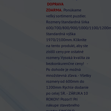
DOPRAVA
ZDARMA.
Ponúkame
veľký sortiment puzdier.
Rozmery štandardná šírka
600/700/800/900/1000/1100/1200
štandardná výška
1970/2100mm. Kliknite
na tento produkt, aby ste
zistili ceny pre ostatné
rozmery. Vysoká kvalita za
bezkonkurenčne ceny! -
Po dohode je možná
množstevná zľava. - Všetky
rozmery od 600mm do
1200mm Rýchle dodanie
po celej SR. - ZÁRUKA 10
ROKOV! Pozor!! Pri
nákupe stavebného
puzdra SINGOLO