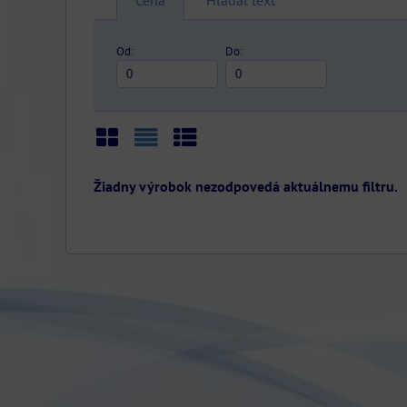
Cena
Hľadať text
Od:
Do:
Mriežka
Zoznam
Tabuľka