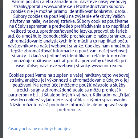
Vašom počítači alebo zariadení pri návšteve našej webovej
stránky/portálu www.unitrex.eu Prostredníctvom súborov
cookies nie je možné priamo identifikovať konkrétnu osobu.
Súbory cookies sa používajú na zvýšenie efektivity Vašich
návštev na našej webovej stránke. Súbory cookies používame
na účely zapamätania predvolieb prehľadávania a to napríklad
veľkosti textu, uprednostňovaného jazyka, predvolieb farieb
atď. čo umožňuje jednoduchšie prechádzanie našou stránkou, a
zhromažďovanie analytických informácií a to napríklad počtu
návštevníkov na našej webovej stránke. Cookies nám umožňujú
lepšie zhromažďovať informácie o používaní našej webovej
stránky. Ukladá sa jedinečný identifikátor relácie, ktorý nám
umožňuje opätovne načítať profil a predvoľby užívateľa pri
vašej ďalšej návšteve webovej stránky. www.unitrex.eu
Cookies používame na zlepšenie vašej návštevy tejto webovej
stránky, analýzu jej výkonnosti a zhromažďovanie údajov o jej
používaní. Na tento účel môžeme použiť nástroje a služby
tretích strán a zhromaždené údaje sa môžu preniesť k
partnerom v EÚ, USA alebo iných krajinách. Kliknutím na „Prijať
všetky cookies“ vyjadrujete svoj súhlas s týmto spracovaním.
Nižšie môžete nájsť podrobné informácie alebo upraviť svoje
preferencie.
Zásady ochrany osobných údajov