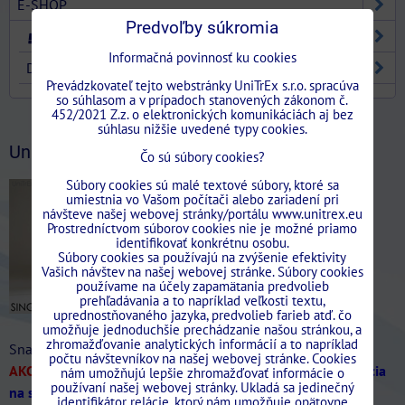
E-SHOP
Predvoľby súkromia
STAVEBNÉ PUZDRA
Informačná povinnosť ku cookies
DVERE
Prevádzkovateľ tejto webstránky UniTrEx s.r.o. spracúva
so súhlasom a v prípadoch stanovených zákonom č.
452/2021 Z.z. o elektronických komunikáciách aj bez
Stavebne.Puzdra.Unitrex/?ref=bookmarks
súhlasu nižšie uvedené typy cookies.
UniTrEx News
Čo sú súbory cookies?
Súbory cookies sú malé textové súbory, ktoré sa
umiestnia vo Vašom počítači alebo zariadení pri
návšteve našej webovej stránky/portálu www.unitrex.eu
Prostredníctvom súborov cookies nie je možné priamo
identifikovať konkrétnu osobu.
Súbory cookies sa používajú na zvýšenie efektivity
Vašich návštev na našej webovej stránke. Súbory cookies
používame na účely zapamätania predvolieb
prehľadávania a to napríklad veľkosti textu,
uprednostňovaného jazyka, predvolieb farieb atď. čo
umožňuje jednoduchšie prechádzanie našou stránkou, a
zhromažďovanie analytických informácií a to napríklad
Snažíme sa dodržať najlepšie ceny na Slovensku!
počtu návštevníkov na našej webovej stránke. Cookies
AKCIA SINGOLO Murivo/SDK len do 31/08/2026
-20%
(Akcia
nám umožňujú lepšie zhromažďovať informácie o
používaní našej webovej stránky. Ukladá sa jedinečný
na stavebne puzdra SINGOLO až do vypredania zásob)
identifikátor relácie, ktorý nám umožňuje opätovne