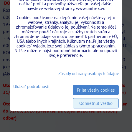
DOPRAVA ZDARMA.
Ponúkame veľký sortiment puzdier.
načítať profil a predvoľby užívateľa pri vašej ďalšej
návšteve webovej stránky. www.unitrex.eu
Rozmery štandardná šírka
600/700/800/900/1000/1100/1200mm štandardná výška
Cookies používame na zlepšenie vašej návštevy tejto
webovej stránky, analýzu jej výkonnosti a
1970/2100mm. Kliknite na tento produkt, aby ste zistili ceny
zhromažďovanie údajov o jej používaní. Na tento účel
pre ostatné rozmery. Vysoká kvalita za bezkonkurenčne ceny!
môžeme použiť nástroje a služby tretích strán a
zhromaždené údaje sa môžu preniesť k partnerom v EÚ,
- Po dohode je možná množstevná zľava. - Všetky rozmery od
USA alebo iných krajinách. Kliknutím na „Prijať všetky
600mm do 1200mm Rýchle dodanie po celej SR. - ZÁRUKA 10
cookies“ vyjadrujete svoj súhlas s týmto spracovaním.
Nižšie môžete nájsť podrobné informácie alebo upraviť
ROKOV! Pozor!! Pri nákupe stavebného puzdra SINGOLO
svoje preferencie.
dostanete zdarma kompletný ABS SYSTEM "spomaľovač" T30
(cenníková cena 43,00€/Ks s DPH) ideálny pre dvere do 30Kg
(Akcia na ABS SYSTEM až. do vypredania zásob).
Zásady ochrany osobných údajov
Otočné dvere FIVE-O so skritou zarubňou Akcia -20% len do
Ukázať podrobnosti
Prijať všetky cookies
31/08/2026 (dvere len na objednavku len na osobný odber)
Odmietnuť všetko
Otočné dvere REVERZ 44 so skritou zarubňou Akcia -20% len
do 31/08/2026 (dvere len na objednavku len na osobný
odber)