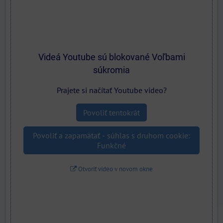
Videá Youtube sú blokované Voľbami
súkromia
Prajete si načítať Youtube video?
Povoliť tentokrát
Povoliť a zapamätať - súhlas s druhom cookie:
Funkčné
Otvoriť video v novom okne