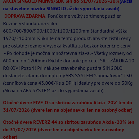
AKCIA SINGOLO Murivo/SDK len do 31/07/2026
-20%
(Akcia
na stavebne puzdra SINGOLO až do vypredania zásob)
DOPRAVA ZDARMA.
Ponúkame veľký sortiment puzdier.
Rozmery štandardná šírka
600/700/800/900/1000/1100/1200mm štandardná výška
1970/2100mm. Kliknite na tento produkt, aby ste zistili ceny
pre ostatné rozmery. Vysoká kvalita za bezkonkurenčne ceny!
- Po dohode je možná množstevná zľava. - Všetky rozmery od
600mm do 1200mm Rýchle dodanie po celej SR. - ZÁRUKA 10
ROKOV! Pozor!! Pri nákupe stavebného puzdra SINGOLO
dostanete zdarma kompletný ABS SYSTEM "spomaľovač" T30
(cenníková cena 43,00€/Ks s DPH) ideálny pre dvere do 30Kg
(Akcia na ABS SYSTEM až. do vypredania zásob).
Otočné dvere FIVE-O so skritou zarubňou Akcia -20% len do
31/07/2026 (dvere len na objednavku len na osobný odber)
Otočné dvere REVERZ 44 so skritou zarubňou Akcia -20% len
do 31/07/2026 (dvere len na objednavku len na osobný
odber)