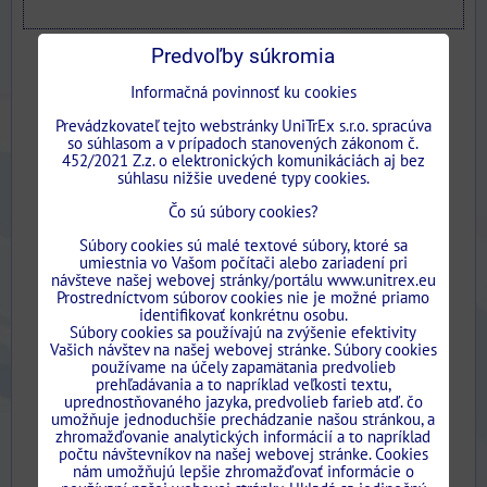
Predvoľby súkromia
Presentacia
Informačná povinnosť ku cookies
Typy puzdier
Prevádzkovateľ tejto webstránky UniTrEx s.r.o. spracúva
so súhlasom a v prípadoch stanovených zákonom č.
Technická podpora
452/2021 Z.z. o elektronických komunikáciách aj bez
súhlasu nižšie uvedené typy cookies.
Katalog
Čo sú súbory cookies?
FAQ
Súbory cookies sú malé textové súbory, ktoré sa
umiestnia vo Vašom počítači alebo zariadení pri
Fotogaleria
návšteve našej webovej stránky/portálu www.unitrex.eu
Prostredníctvom súborov cookies nie je možné priamo
identifikovať konkrétnu osobu.
Súbory cookies sa používajú na zvýšenie efektivity
Vašich návštev na našej webovej stránke. Súbory cookies
Telefonická podpora
používame na účely zapamätania predvolieb
prehľadávania a to napríklad veľkosti textu,
uprednostňovaného jazyka, predvolieb farieb atď. čo
každý deň 7/7 od 08:00 do 20:00.
umožňuje jednoduchšie prechádzanie našou stránkou, a
zhromažďovanie analytických informácií a to napríklad
počtu návštevníkov na našej webovej stránke. Cookies
nám umožňujú lepšie zhromažďovať informácie o