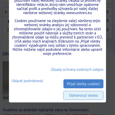
používaní našej webovej stránky. Ukladá sa jedinečný
identifikátor relácie, ktorý nám umožňuje opätovne
načítať profil a predvoľby užívateľa pri vašej ďalšej
E-SHOP
návšteve webovej stránky. www.unitrex.eu
Cookies používame na zlepšenie vašej návštevy tejto
STAVEBNÉ PUZDRA
webovej stránky, analýzu jej výkonnosti a
zhromažďovanie údajov o jej používaní. Na tento účel
DVERE
môžeme použiť nástroje a služby tretích strán a
zhromaždené údaje sa môžu preniesť k partnerom v EÚ,
USA alebo iných krajinách. Kliknutím na „Prijať všetky
Stavebne.Puzdra.Unitrex/?ref=bookmarks
cookies“ vyjadrujete svoj súhlas s týmto spracovaním.
Nižšie môžete nájsť podrobné informácie alebo upraviť
UniTrEx News
svoje preferencie.
Zásady ochrany osobných údajov
Ukázať podrobnosti
Prijať všetky cookies
Odmietnuť všetko
Snažíme sa dodržať najlepšie ceny na Slovensku!