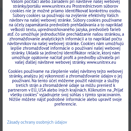
Vašom počítači alebo zariadení pri návšteve našej webovej
stránky/portálu www.unitrex.eu Prostredníctvom súborov
cookies nie je možné priamo identifikovať konkrétnu osobu.
Súbory cookies sa používajú na zvýšenie efektivity Vašich
návštev na našej webovej stránke. Súbory cookies používame
na účely zapamätania predvolieb prehľadávania a to napríklad
veľkosti textu, uprednostňovaného jazyka, predvolieb farieb
atď. čo umožňuje jednoduchšie prechádzanie našou stránkou, a
zhromažďovanie analytických informácií a to napríklad počtu
návštevníkov na našej webovej stránke. Cookies nám umožňujú
lepšie zhromažďovať informácie o používaní našej webovej
stránky. Ukladá sa jedinečný identifikátor relácie, ktorý nám
umožňuje opätovne načítať profil a predvoľby užívateľa pri
vašej ďalšej návšteve webovej stránky. www.unitrex.eu
Cookies používame na zlepšenie vašej návštevy tejto webovej
stránky, analýzu jej výkonnosti a zhromažďovanie údajov o jej
používaní. Na tento účel môžeme použiť nástroje a služby
tretích strán a zhromaždené údaje sa môžu preniesť k
partnerom v EÚ, USA alebo iných krajinách. Kliknutím na „Prijať
všetky cookies“ vyjadrujete svoj súhlas s týmto spracovaním.
Nižšie môžete nájsť podrobné informácie alebo upraviť svoje
preferencie.
Zásady ochrany osobných údajov