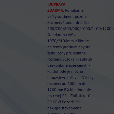
DOPRAVA
ZDARMA.
Ponúkame
veľký sortiment puzdier.
Rozmery štandardná šírka
600/700/800/900/1000/1100/1200
štandardná výška
1970/2100mm. Kliknite
na tento produkt, aby ste
zistili ceny pre ostatné
rozmery. Vysoká kvalita za
bezkonkurenčne ceny! -
Po dohode je možná
množstevná zľava. - Všetky
rozmery od 600mm do
1200mm Rýchle dodanie
po celej SR. - ZÁRUKA 10
ROKOV! Pozor!! Pri
nákupe stavebného
puzdra SINGOLO