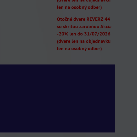
len na osobný odber)
Otočné dvere REVERZ 44
so skritou zarubňou Akcia
-20% len do 31/07/2026
(dvere len na objednavku
len na osobný odber)