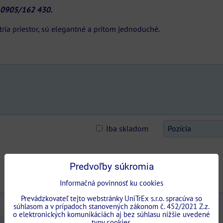
o 0905/162 430.
ia priestor, sú elegantné a pritom jednoduché.
Pozícia
Iba skladom
Predvoľby súkromia
Informačná povinnosť ku cookies
Prevádzkovateľ tejto webstránky UniTrEx s.r.o. spracúva so
súhlasom a v prípadoch stanovených zákonom č. 452/2021 Z.z.
o elektronických komunikáciách aj bez súhlasu nižšie uvedené
typy cookies.