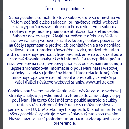
Čo sú súbory cookies?
Súbory cookies sú malé textové súbory, ktoré sa umiestnia vo
Vašom počítači alebo zariadení pri návšteve našej webovej
stránky/portálu www.unitrex.eu Prostredníctvom súborov
cookies nie je možné priamo identifikovať konkrétnu osobu.
Súbory cookies sa používajú na zvýšenie efektivity Vašich
návštev na našej webovej stránke. Súbory cookies používame
na účely zapamätania predvolieb prehľadávania a to napríklad
veľkosti textu, uprednostňovaného jazyka, predvolieb farieb
atď. čo umožňuje jednoduchšie prechádzanie našou stránkou, a
zhromažďovanie analytických informácií a to napríklad počtu
návštevníkov na našej webovej stránke. Cookies nám umožňujú
lepšie zhromažďovať informácie o používaní našej webovej
stránky. Ukladá sa jedinečný identifikátor relácie, ktorý nám
umožňuje opätovne načítať profil a predvoľby užívateľa pri
vašej ďalšej návšteve webovej stránky. www.unitrex.eu
Cookies používame na zlepšenie vašej návštevy tejto webovej
stránky, analýzu jej výkonnosti a zhromažďovanie údajov o jej
používaní. Na tento účel môžeme použiť nástroje a služby
tretích strán a zhromaždené údaje sa môžu preniesť k
partnerom v EÚ, USA alebo iných krajinách. Kliknutím na „Prijať
všetky cookies“ vyjadrujete svoj súhlas s týmto spracovaním.
Nižšie môžete nájsť podrobné informácie alebo upraviť svoje
preferencie.