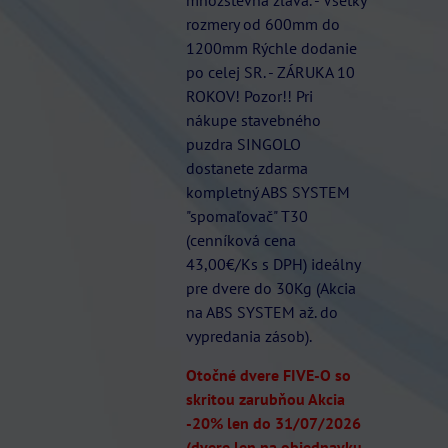
rozmery od 600mm do
1200mm Rýchle dodanie
po celej SR. - ZÁRUKA 10
ROKOV! Pozor!! Pri
nákupe stavebného
puzdra SINGOLO
dostanete zdarma
kompletný ABS SYSTEM
"spomaľovač" T30
(cenníková cena
43,00€/Ks s DPH) ideálny
pre dvere do 30Kg (Akcia
na ABS SYSTEM až. do
vypredania zásob).
Otočné dvere FIVE-O so
skritou zarubňou Akcia
-20% len do 31/07/2026
(dvere len na objednavku