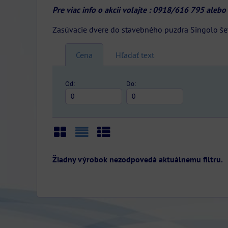
Pre viac info o akcii volajte : 0918/616 795 aleb
Zasúvacie dvere do stavebného puzdra Singolo šetr
Cena
Hľadať text
Od:
Do:
Mriežka
Zoznam
Tabuľka