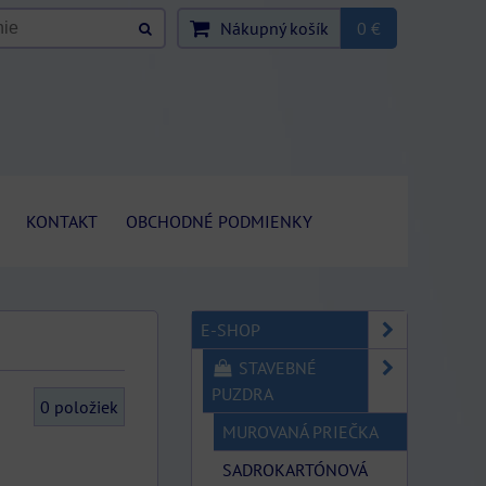
Nákupný košík
0 €
KONTAKT
OBCHODNÉ PODMIENKY
E-SHOP
STAVEBNÉ
PUZDRA
0
položiek
MUROVANÁ PRIEČKA
SADROKARTÓNOVÁ