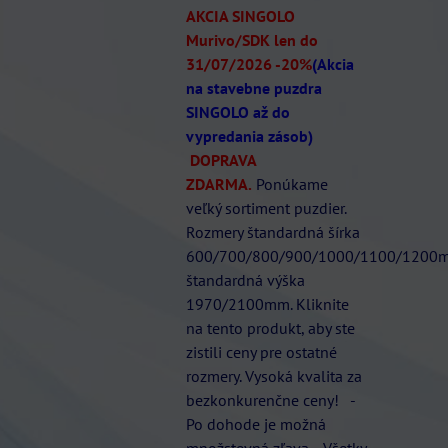
AKCIA SINGOLO
Murivo/SDK len do
31/07/2026
-20%
(Akcia
na stavebne puzdra
SINGOLO až do
vypredania zásob)
DOPRAVA
ZDARMA.
Ponúkame
veľký sortiment puzdier.
Rozmery štandardná šírka
600/700/800/900/1000/1100/1200
štandardná výška
1970/2100mm. Kliknite
na tento produkt, aby ste
zistili ceny pre ostatné
rozmery. Vysoká kvalita za
bezkonkurenčne ceny! -
Po dohode je možná
množstevná zľava. - Všetky