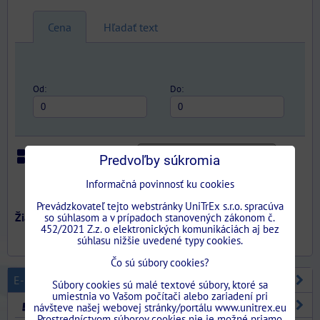
Cena
Hľadať text
Od:
Do:
Predvoľby súkromia
Iba skladom
Mriežka
Zoznam
Tabuľka
Informačná povinnosť ku cookies
Prevádzkovateľ tejto webstránky UniTrEx s.r.o. spracúva
so súhlasom a v prípadoch stanovených zákonom č.
452/2021 Z.z. o elektronických komunikáciách aj bez
súhlasu nižšie uvedené typy cookies.
Čo sú súbory cookies?
E-SHOP
Súbory cookies sú malé textové súbory, ktoré sa
umiestnia vo Vašom počítači alebo zariadení pri
STAVEBNÉ PUZDRA
návšteve našej webovej stránky/portálu www.unitrex.eu
Prostredníctvom súborov cookies nie je možné priamo