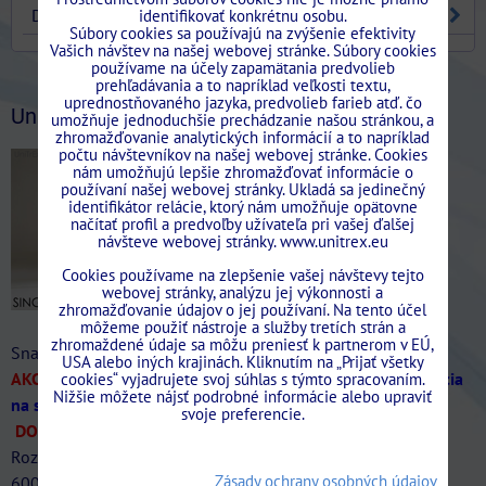
DVERE
identifikovať konkrétnu osobu.
Súbory cookies sa používajú na zvýšenie efektivity
Vašich návštev na našej webovej stránke. Súbory cookies
používame na účely zapamätania predvolieb
Stavebne.Puzdra.Unitrex/?ref=bookmarks
prehľadávania a to napríklad veľkosti textu,
uprednostňovaného jazyka, predvolieb farieb atď. čo
UniTrEx News
umožňuje jednoduchšie prechádzanie našou stránkou, a
zhromažďovanie analytických informácií a to napríklad
počtu návštevníkov na našej webovej stránke. Cookies
nám umožňujú lepšie zhromažďovať informácie o
používaní našej webovej stránky. Ukladá sa jedinečný
identifikátor relácie, ktorý nám umožňuje opätovne
načítať profil a predvoľby užívateľa pri vašej ďalšej
návšteve webovej stránky. www.unitrex.eu
Cookies používame na zlepšenie vašej návštevy tejto
webovej stránky, analýzu jej výkonnosti a
zhromažďovanie údajov o jej používaní. Na tento účel
môžeme použiť nástroje a služby tretích strán a
zhromaždené údaje sa môžu preniesť k partnerom v EÚ,
Snažíme sa dodržať najlepšie ceny na Slovensku!
USA alebo iných krajinách. Kliknutím na „Prijať všetky
AKCIA SINGOLO Murivo/SDK len do 31/07/2026
-20%
(Akcia
cookies“ vyjadrujete svoj súhlas s týmto spracovaním.
Nižšie môžete nájsť podrobné informácie alebo upraviť
na stavebne puzdra SINGOLO až do vypredania zásob)
svoje preferencie.
DOPRAVA ZDARMA.
Ponúkame veľký sortiment puzdier.
Rozmery štandardná šírka
Zásady ochrany osobných údajov
600/700/800/900/1000/1100/1200mm štandardná výška