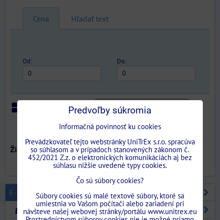
Cena
Hľadať text
Od:
Do:
Predvoľby súkromia
Iba skladom
Mriežka
Zoznam
Tabuľka
Informačná povinnosť ku cookies
Prevádzkovateľ tejto webstránky UniTrEx s.r.o. spracúva
so súhlasom a v prípadoch stanovených zákonom č.
452/2021 Z.z. o elektronických komunikáciách aj bez
súhlasu nižšie uvedené typy cookies.
Čo sú súbory cookies?
E-SHOP
Súbory cookies sú malé textové súbory, ktoré sa
umiestnia vo Vašom počítači alebo zariadení pri
STAVEBNÉ PUZDRA
návšteve našej webovej stránky/portálu www.unitrex.eu
Prostredníctvom súborov cookies nie je možné priamo