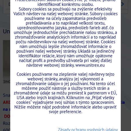
DVERE
identifikovať konkrétnu osobu.
Súbory cookies sa používajú na zvýšenie efektivity
Vašich návštev na našej webovej stránke. Súbory cookies
používame na účely zapamätania predvolieb
Stavebne.Puzdra.Unitrex/?ref=bookmarks
prehľadávania a to napríklad veľkosti textu,
uprednostňovaného jazyka, predvolieb farieb atď. čo
UniTrEx News
umožňuje jednoduchšie prechádzanie našou stránkou, a
zhromažďovanie analytických informácií a to napríklad
počtu návštevníkov na našej webovej stránke. Cookies
nám umožňujú lepšie zhromažďovať informácie o
používaní našej webovej stránky. Ukladá sa jedinečný
identifikátor relácie, ktorý nám umožňuje opätovne
načítať profil a predvoľby užívateľa pri vašej ďalšej
návšteve webovej stránky. www.unitrex.eu
Cookies používame na zlepšenie vašej návštevy tejto
webovej stránky, analýzu jej výkonnosti a
zhromažďovanie údajov o jej používaní. Na tento účel
môžeme použiť nástroje a služby tretích strán a
zhromaždené údaje sa môžu preniesť k partnerom v EÚ,
Snažíme sa dodržať najlepšie ceny na Slovensku!
USA alebo iných krajinách. Kliknutím na „Prijať všetky
AKCIA SINGOLO Murivo/SDK len do 31/07/2026
-20%
(Akcia
cookies“ vyjadrujete svoj súhlas s týmto spracovaním.
Nižšie môžete nájsť podrobné informácie alebo upraviť
na stavebne puzdra SINGOLO až do vypredania zásob)
svoje preferencie.
DOPRAVA ZDARMA.
Ponúkame veľký sortiment puzdier.
Rozmery štandardná šírka
Zásady ochrany osobných údajov
600/700/800/900/1000/1100/1200mm štandardná výška