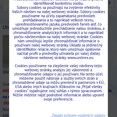
SKRYTÉ ZÁRUBNE
identifikovať konkrétnu osobu.
Súbory cookies sa používajú na zvýšenie efektivity
Vašich návštev na našej webovej stránke. Súbory cookies
používame na účely zapamätania predvolieb
Stavebne.Puzdra.Unitrex/?ref=bookmarks
prehľadávania a to napríklad veľkosti textu,
uprednostňovaného jazyka, predvolieb farieb atď. čo
UniTrEx News
umožňuje jednoduchšie prechádzanie našou stránkou, a
zhromažďovanie analytických informácií a to napríklad
počtu návštevníkov na našej webovej stránke. Cookies
nám umožňujú lepšie zhromažďovať informácie o
používaní našej webovej stránky. Ukladá sa jedinečný
identifikátor relácie, ktorý nám umožňuje opätovne
načítať profil a predvoľby užívateľa pri vašej ďalšej
návšteve webovej stránky. www.unitrex.eu
Cookies používame na zlepšenie vašej návštevy tejto
webovej stránky, analýzu jej výkonnosti a
zhromažďovanie údajov o jej používaní. Na tento účel
môžeme použiť nástroje a služby tretích strán a
zhromaždené údaje sa môžu preniesť k partnerom v EÚ,
Snažíme sa dodržať najlepšie ceny na Slovensku!
USA alebo iných krajinách. Kliknutím na „Prijať všetky
AKCIA SINGOLO Murivo/SDK len do 31/07/2026
-20%
(Akcia
cookies“ vyjadrujete svoj súhlas s týmto spracovaním.
Nižšie môžete nájsť podrobné informácie alebo upraviť
na stavebne puzdra SINGOLO až do vypredania zásob)
svoje preferencie.
DOPRAVA ZDARMA.
Ponúkame veľký sortiment puzdier.
Rozmery štandardná šírka
600/700/800/900/1000/1100/1200mm štandardná výška
Zásady ochrany osobných údajov