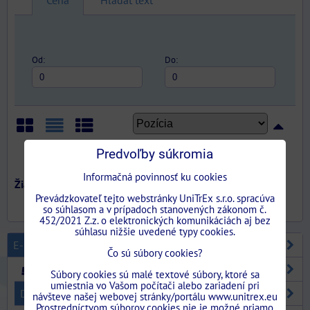
Cena
Hľadať text
Od:
Do:
Iba skladom
Mriežka
Zoznam
Tabuľka
Predvoľby súkromia
Informačná povinnosť ku cookies
Prevádzkovateľ tejto webstránky UniTrEx s.r.o. spracúva
so súhlasom a v prípadoch stanovených zákonom č.
452/2021 Z.z. o elektronických komunikáciách aj bez
súhlasu nižšie uvedené typy cookies.
E-SHOP
Čo sú súbory cookies?
STAVEBNÉ PUZDRA
Súbory cookies sú malé textové súbory, ktoré sa
umiestnia vo Vašom počítači alebo zariadení pri
DVERE
návšteve našej webovej stránky/portálu www.unitrex.eu
Prostredníctvom súborov cookies nie je možné priamo