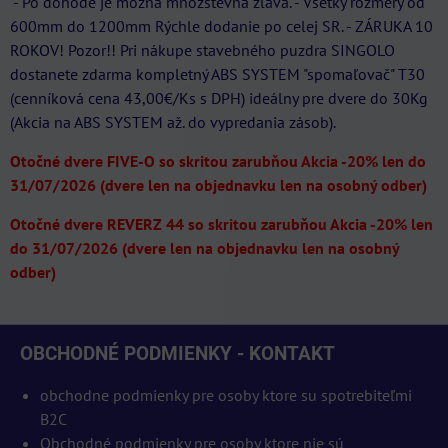
- Po dohode je možná množstevná zľava. - Všetky rozmery od
600mm do 1200mm Rýchle dodanie po celej SR. - ZÁRUKA 10
ROKOV! Pozor!! Pri nákupe stavebného puzdra SINGOLO
dostanete zdarma kompletný ABS SYSTEM "spomaľovač" T30
(cenníková cena 43,00€/Ks s DPH) ideálny pre dvere do 30Kg
(Akcia na ABS SYSTEM až. do vypredania zásob).
Otočné dvere FIVE-O so skritou zarubňou Akcia -20% len do
31/07/2026 (dvere len na objednavku len na osobný odber)
Otočné dvere REVERZ 44 so skritou zarubňou Akcia -20% len
do 31/07/2026 (dvere len na objednavku len na osobný
odber)
OBCHODNÉ PODMIENKY - KONTAKT
obchodne podmienky pre osoby ktore su spotrebiteľmi
B2C
Obchodné podmienky pre osoby ktore nie sú