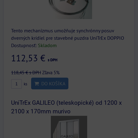
Tento mechanizmus umožňuje synchrónny posuv
dverných krídiel pre stavebné puzdra UniTrEx DOPPIO
Dostupnosť:
Skladom
112,53 €
s DPH
118,45 €
s DPH
Zľava 5%
DO KOŠÍKA
ks
UniTrEx GALILEO (teleskopické) od 1200 x
2100 x 170mm murivo