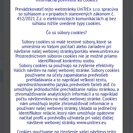
Prevádzkovateľ tejto webstránky UniTrEx s.r.o. spracúva
so súhlasom a v prípadoch stanovených zákonom č.
452/2021 Z.z. o elektronických komunikáciách aj bez
súhlasu nižšie uvedené typy cookies.
Čo sú súbory cookies?
Súbory cookies sú malé textové súbory, ktoré sa
umiestnia vo Vašom počítači alebo zariadení pri
Pri nákupe stavebného puzdra UNITREX DUO
návšteve našej webovej stránky/portálu www.unitrex.eu
dostanete v cene 2X kompletný ABS SYSTEM "tichý
Prostredníctvom súborov cookies nie je možné priamo
identifikovať konkrétnu osobu.
doraz"...
Súbory cookies sa používajú na zvýšenie efektivity
Dostupnosť:
Vašich návštev na našej webovej stránke. Súbory cookies
Na objednávku
používame na účely zapamätania predvolieb
od 490,03 €
prehľadávania a to napríklad veľkosti textu,
uprednostňovaného jazyka, predvolieb farieb atď. čo
s DPH
umožňuje jednoduchšie prechádzanie našou stránkou, a
zhromažďovanie analytických informácií a to napríklad
od 612,54 €
s DPH
Zľava 20%
počtu návštevníkov na našej webovej stránke. Cookies
nám umožňujú lepšie zhromažďovať informácie o
VYBERTE VARIANT
používaní našej webovej stránky. Ukladá sa jedinečný
identifikátor relácie, ktorý nám umožňuje opätovne
načítať profil a predvoľby užívateľa pri vašej ďalšej
návšteve webovej stránky. www.unitrex.eu
Adaptéry
Cookies používame na zlepšenie vašej návštevy tejto