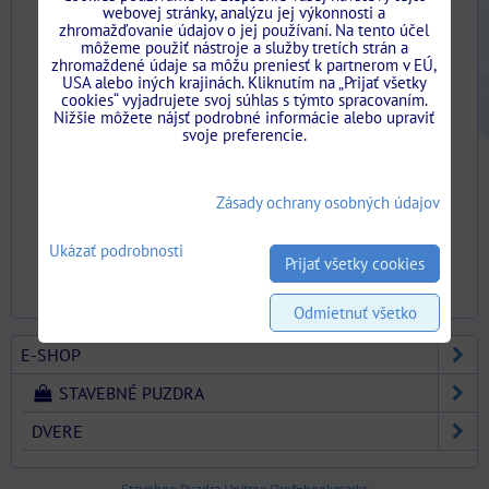
webovej stránky, analýzu jej výkonnosti a
zhromažďovanie údajov o jej používaní. Na tento účel
môžeme použiť nástroje a služby tretích strán a
zhromaždené údaje sa môžu preniesť k partnerom v EÚ,
USA alebo iných krajinách. Kliknutím na „Prijať všetky
cookies“ vyjadrujete svoj súhlas s týmto spracovaním.
Nižšie môžete nájsť podrobné informácie alebo upraviť
Adaptéry na montáž drevenej zárubne pre posuvné
svoje preferencie.
dvere.
Dostupnosť:
Skladom
Zásady ochrany osobných údajov
16,48 €
s DPH
Ukázať podrobnosti
Prijať všetky cookies
DO KOŠÍKA
ks
Odmietnuť všetko
E-SHOP
STAVEBNÉ PUZDRA
DVERE