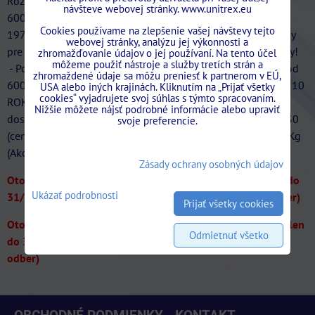
Rozmery štandardná šírka
návšteve webovej stránky. www.unitrex.eu
600/700/800/900/1000/1100/1200mm štandardná výška
Cookies používame na zlepšenie vašej návštevy tejto
1970/2100mm. Kliknite na tento produkt, aby ste zistili ceny
webovej stránky, analýzu jej výkonnosti a
pre ostatné rozmery. Vysoká kvalita za bezkonkurenčne ceny!
zhromažďovanie údajov o jej používaní. Na tento účel
môžeme použiť nástroje a služby tretích strán a
- Po dohode je možná množstevná zľava. - Všetky rozmery od
zhromaždené údaje sa môžu preniesť k partnerom v EÚ,
600mm do 1200mm Rýchle dodanie po celej SR. - ZÁRUKA 10
USA alebo iných krajinách. Kliknutím na „Prijať všetky
cookies“ vyjadrujete svoj súhlas s týmto spracovaním.
ROKOV! Pozor!! Pri nákupe stavebného puzdra SINGOLO
Nižšie môžete nájsť podrobné informácie alebo upraviť
dostanete zdarma kompletný ABS SYSTEM "spomaľovač" T30
svoje preferencie.
(cenníková cena 43,00€/Ks s DPH) ideálny pre dvere do 30Kg
(Akcia na ABS SYSTEM až. do vypredania zásob).
Zásady ochrany osobných údajov
Otočné dvere FIVE-O so skritou zarubňou Akcia -20% len do
Ukázať podrobnosti
31/07/2026 (dvere len na objednavku len na osobný odber)
Prijať všetky cookies
Otočné dvere REVERZ 44 so skritou zarubňou Akcia -20% len
Odmietnuť všetko
do 31/07/2026 (dvere len na objednavku len na osobný
odber)