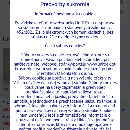
STAVEBNÉ PUZDRA
Predvoľby súkromia
DVERE
Informačná povinnosť ku cookies
Prevádzkovateľ tejto webstránky UniTrEx s.r.o. spracúva
so súhlasom a v prípadoch stanovených zákonom č.
Stavebne.Puzdra.Unitrex/?ref=bookmarks
452/2021 Z.z. o elektronických komunikáciách aj bez
súhlasu nižšie uvedené typy cookies.
UniTrEx News
Čo sú súbory cookies?
Súbory cookies sú malé textové súbory, ktoré sa
umiestnia vo Vašom počítači alebo zariadení pri
návšteve našej webovej stránky/portálu www.unitrex.eu
Prostredníctvom súborov cookies nie je možné priamo
identifikovať konkrétnu osobu.
Súbory cookies sa používajú na zvýšenie efektivity
Vašich návštev na našej webovej stránke. Súbory cookies
používame na účely zapamätania predvolieb
prehľadávania a to napríklad veľkosti textu,
uprednostňovaného jazyka, predvolieb farieb atď. čo
umožňuje jednoduchšie prechádzanie našou stránkou, a
Snažíme sa dodržať najlepšie ceny na Slovensku!
zhromažďovanie analytických informácií a to napríklad
AKCIA SINGOLO Murivo/SDK len do 31/07/2026
-20%
(Akcia
počtu návštevníkov na našej webovej stránke. Cookies
nám umožňujú lepšie zhromažďovať informácie o
na stavebne puzdra SINGOLO až do vypredania zásob)
používaní našej webovej stránky. Ukladá sa jedinečný
DOPRAVA ZDARMA.
Ponúkame veľký sortiment puzdier.
identifikátor relácie, ktorý nám umožňuje opätovne
načítať profil a predvoľby užívateľa pri vašej ďalšej