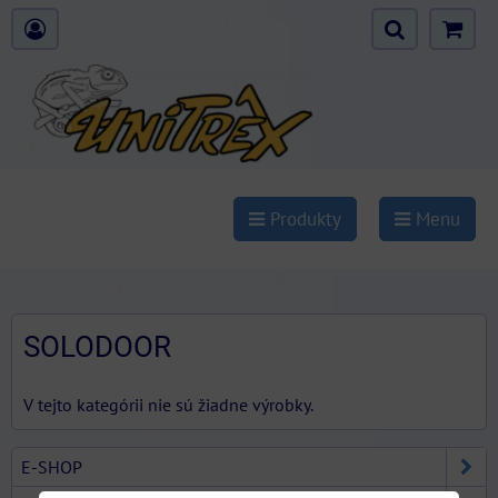
Produkty
Menu
SOLODOOR
V tejto kategórii nie sú žiadne výrobky.
E-SHOP