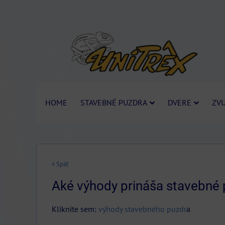
HOME
STAVEBNÉ PUZDRA
DVERE
ZVU
« Späť
Aké výhody prináša stavebné
Kliknite sem:
výhody stavebného puzdr
a