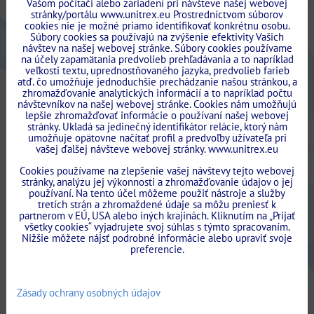
Vašom počítači alebo zariadení pri návšteve našej webovej
stránky/portálu www.unitrex.eu Prostredníctvom súborov
cookies nie je možné priamo identifikovať konkrétnu osobu.
Súbory cookies sa používajú na zvýšenie efektivity Vašich
návštev na našej webovej stránke. Súbory cookies používame
na účely zapamätania predvolieb prehľadávania a to napríklad
veľkosti textu, uprednostňovaného jazyka, predvolieb farieb
atď. čo umožňuje jednoduchšie prechádzanie našou stránkou, a
zhromažďovanie analytických informácií a to napríklad počtu
návštevníkov na našej webovej stránke. Cookies nám umožňujú
lepšie zhromažďovať informácie o používaní našej webovej
stránky. Ukladá sa jedinečný identifikátor relácie, ktorý nám
umožňuje opätovne načítať profil a predvoľby užívateľa pri
vašej ďalšej návšteve webovej stránky. www.unitrex.eu
Cookies používame na zlepšenie vašej návštevy tejto webovej
stránky, analýzu jej výkonnosti a zhromažďovanie údajov o jej
používaní. Na tento účel môžeme použiť nástroje a služby
tretích strán a zhromaždené údaje sa môžu preniesť k
partnerom v EÚ, USA alebo iných krajinách. Kliknutím na „Prijať
všetky cookies“ vyjadrujete svoj súhlas s týmto spracovaním.
Nižšie môžete nájsť podrobné informácie alebo upraviť svoje
preferencie.
Zásady ochrany osobných údajov