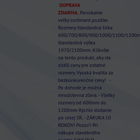
DOPRAVA
ZDARMA.
Ponúkame
veľký sortiment puzdier.
Rozmery štandardná šírka
600/700/800/900/1000/1100/1200
štandardná výška
1970/2100mm. Kliknite
na tento produkt, aby ste
zistili ceny pre ostatné
rozmery. Vysoká kvalita za
bezkonkurenčne ceny! -
Po dohode je možná
množstevná zľava. - Všetky
rozmery od 600mm do
1200mm Rýchle dodanie
po celej SR. - ZÁRUKA 10
ROKOV! Pozor!! Pri
nákupe stavebného
puzdra SINGOLO